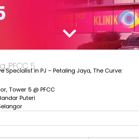
5
ng, PFCC 5
 Specialist in PJ – Petaling Jaya, The Curve:
oor, Tower 5 @ PFCC
 Bandar Puteri
Selangor