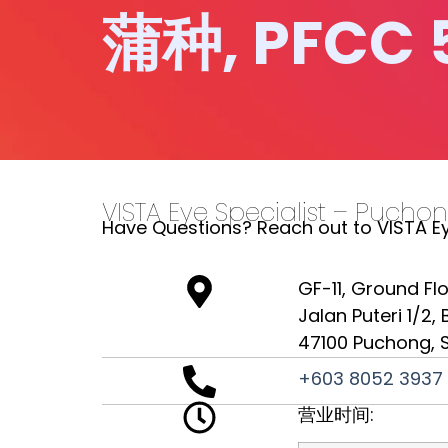
蒲种, PFCC 
VISTA Eye Specialist – Pucho
Have Questions? Reach out to VISTA Eye
GF-11, Ground Fl
Jalan Puteri 1/2,
47100 Puchong, 
+603 8052 3937
营业时间: