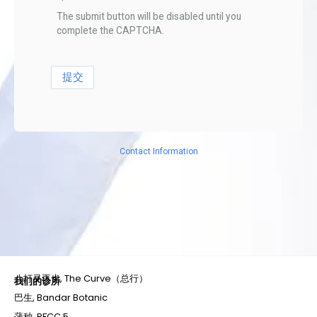
The submit button will be disabled until you
complete the CAPTCHA.
Contact Information
八打灵再也, The Curve（总行）
我们的诊所
巴生, Bandar Botanic
蒲种, PFCC 5