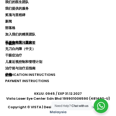
我们的医生团队
我们提供的服务
奖项与里程碑
新闻
部落格
加入我们的精英团队
无刀白内障（英文）
手册和常见问题解答
下载区
无刀白内障（中文）
干眼症治疗
儿童近视控制和管理计划
治疗前与治疗后指南
价格
价格
MEDICATION INSTRUCTIONS
PAYMENT INSTRUCTIONS
KKLIU: 0945 / EXP 31.12.2027
Vista Laser Eye Center Sdn Bhd 199901006590 (481490-U)
Need Help?
Chat with us
Copyright © VISTA | Designed by Xedea –
SEO Company
Malaysia