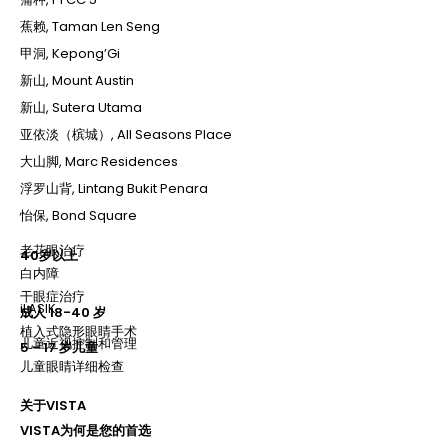
蕉赖, Taman Len Seng
甲洞, Kepong’Gi
新山, Mount Austin
新山, Sutera Utama
亚依淡（槟城）, All Seasons Place
大山脚, Marc Residences
浮罗山背, Lintang Bukit Penara
怡保, Bond Square
老花眼治疗
40岁以上
白内障
干眼症治疗
iLASIK
成人 18-40 岁
植入式隐形眼睛手术
儿童近视控制和管理
5 - 17 岁儿童
儿童眼睛详细检查
关于VISTA
VISTA为何是您的首选