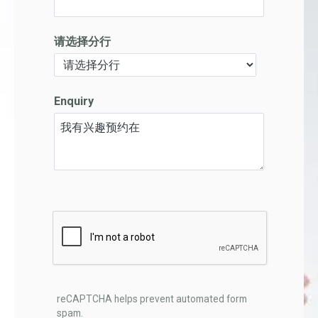
请选择分行
Enquiry
reCAPTCHA helps prevent automated form
spam.