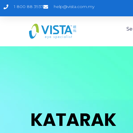
1 800 88 3937
help@vista.com.my
Se
KATARAK