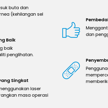
asuk buta dan
nea (kehilangan sel
Pembeda
Menggant
dan pengg
ng Baik
g baik
ti penglihatan.
Penyembu
Pengguna
memperce
ang Singkat
memberika
menggunakan laser
angkan masa operasi