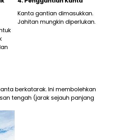
ak
4. Penggantian Kanta
Kanta gantian dimasukkan.
Jahitan mungkin diperlukan.
ntuk
k
dan
nta berkatarak. Ini membolehkan
asan tengah (jarak sejauh panjang