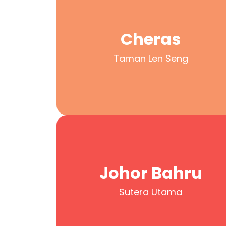
Cheras
Taman Len Seng
Cheras
Taman Len Seng
Johor Bahru
Sutera Utama
Johor Bahru
Sutera Utama