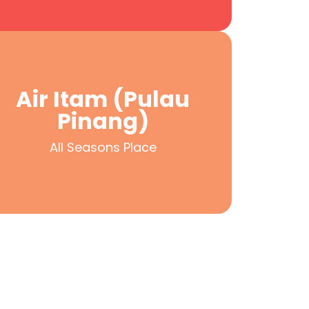
All Seasons Place
Air Itam (Pulau
Pinang)
Pinang)
Air Itam (Pulau
All Seasons Place