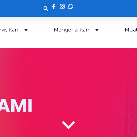
rvis Kami
Mengenai Kami
Muat
AMI