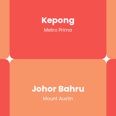
Kepong
Metro Prima
Kepong
Metro Prima
Johor Bahru
Mount Austin
Johor Bahru
Mount Austin