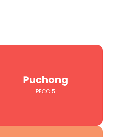
Puchong
PFCC 5
Puchong
PFCC 5