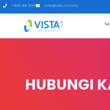
1 800 88 3937
help@vista.com.my
Se
HUBUNGI K