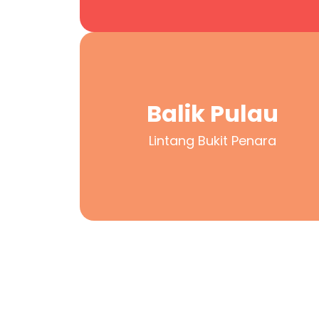
Balik Pulau
Lintang Bukit Penara
Balik Pulau
Lintang Bukit Penara