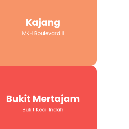
Kajang
MKH Boulevard II
Kajang
MKH Boulevard II
Bukit Mertajam
Bukit Kecil Indah
Bukit Mertajam
Bukit Kecil Indah