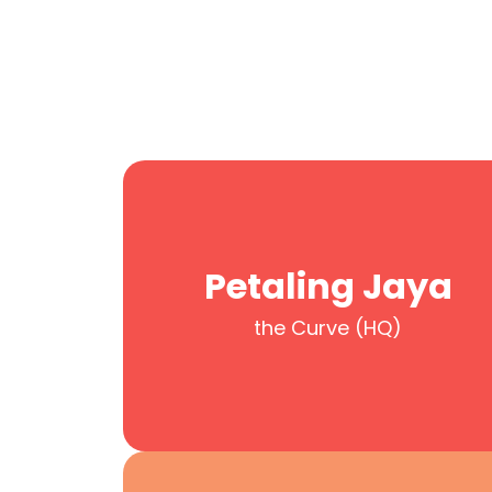
Petaling Jaya
the Curve (HQ)
Petaling Jaya
the Curve (HQ)