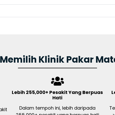
Memilih Klinik Pakar Mat
n
Lebih 255,000+ Pesakit Yang Berpuas
L
Hati
Dalam tempoh ini, lebih daripada
Te
kit
255,000+ pesakit yang berpuas hati